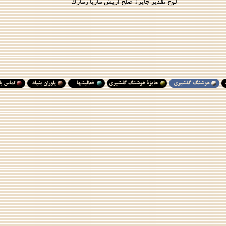
لوح تقدير جايزﮤ صلح اريش ماريا رمارك